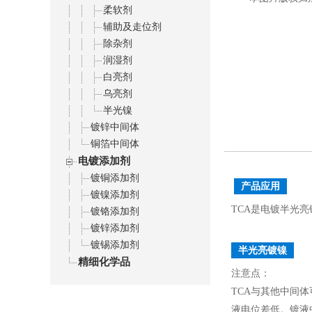
柔软剂
辅助及走位剂
除杂剂
润湿剂
白亮剂
乌亮剂
半光镍
镀锌中间体
铜箔中间体
电镀添加剂
镀铜添加剂
产品应用
镀镍添加剂
TCA是电镀半光
镀铬添加剂
镀锌添加剂
镀锡添加剂
半光亮镀镍
精细化学品
注意点：
TCA与其他中间体
液电位差低。镀液中