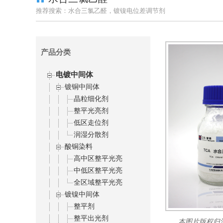
推荐搜索：水合三氯乙醛，镀镍电位差调节剂
产品分类
电镀中间体
镀铜中间体
晶粒细化剂
整平光亮剂
低区走位剂
润湿分散剂
酸铜染料
高中区整平光亮
中低区整平光亮
全区域整平光亮
镀镍中间体
整平剂
整平出光剂
本图片版权归