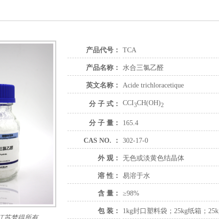
产品代号：
TCA
产品名称：
水合三氯乙醛
英文名称：
Acide trichloracetique
CCI
CH(OH)
分 子 式：
3
2
分 子 量：
165.4
CAS NO. ：
302-17-0
外 观：
无色或淡黄色结晶体
溶 性：
易溶于水
含 量：
≥98%
包 装：
1kg封口塑料袋；25kg纸箱；2
江苏梦得所有