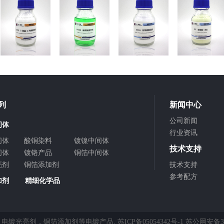
列
新闻中心
公司新闻
间体
行业资讯
间体
酸铜染料
镀镍中间体
技术支持
间体
镀铬产品
铜箔中间体
亮剂
铜箔添加剂
技术支持
参考配方
加剂
精细化学品
、
电镀光亮剂
，
铜箔添加剂
等电镀产品.
苏ICP备05054342号-1
苏公网安备321