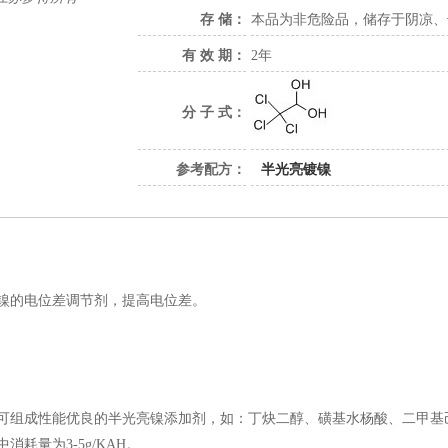
存 储：
本品为非危险品，储存于阴凉、
有 效 期：
2年
分 子 式：
参考配方：
半光亮镀镍
亮镍的电位差调节剂，提高电位差。
可组成性能优良的半光亮镍添加剂，如：丁炔二醇、磺基水杨酸、二甲基己炔二
消耗量为3-5g/KAH。