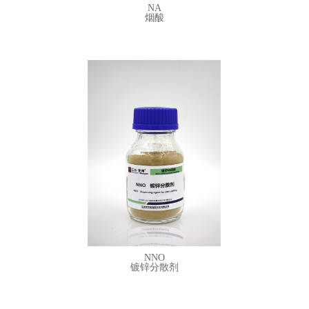
NA
烟酸
NAA 苯甲酸钠
sodium benzoic
搜索词：镀锌辅助光亮剂
外观：
白色粉末
含量：
≥98%
详细参数
NNO
镀锌分散剂