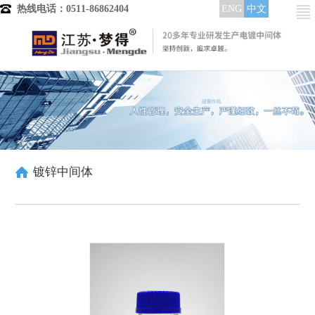
热线电话：0511-86862404
ENG
中文
BAR 苄叉丙酮
首页
搜索词：白色或浅黄色结晶
产品分类
外观：
白色或浅黄色结晶
电镀中间体
含量：
99%
镀铜中间体
详细参数
晶粒细化剂
整平光亮剂
镀锌中间体
低区走位剂
润湿分散剂
酸铜染料
高中区整平光亮
中低区整平光亮
全区域整平光亮
镀镍中间体
MD 氯化钾镀锌高温载体
整平剂
整平出光剂