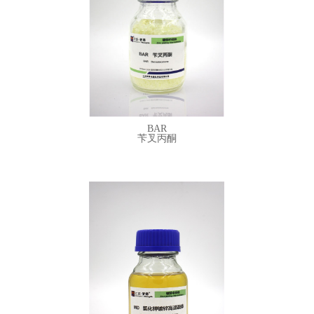
搜索词：
柔软剂
含量：
78%
辅助及走位剂
除杂剂
详细参数
润湿剂
白亮剂
乌亮剂
半光镍
BAR
镀锌中间体
苄叉丙酮
铜箔中间体
电镀添加剂
镀铜添加剂
镀镍添加剂
镀铬添加剂
NA 烟酸
镀锌添加剂
镀锡添加剂
Nicotinic acid
精细化学品
搜索词：镀锌增白剂
联系方式
外观：
白色或类白色结晶性粉末