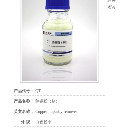
柔软剂
所有
辅助及走位剂
除杂剂
润湿剂
白亮剂
乌亮剂
半光镍
镀锌中间体
铜箔中间体
电镀添加剂
镀铜添加剂
镀镍添加剂
镀铬添加剂
产品代号：
QT
镀锌添加剂
产品名称：
除铜粉（剂）
镀锡添加剂
精细化学品
英文名称：
Copper impurity remover
外 观：
白色粉末
联系方式