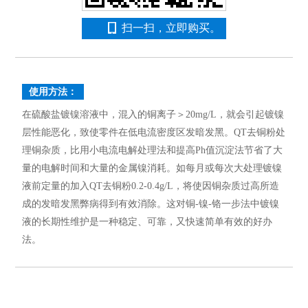
扫一扫，立即购买。
使用方法：
在硫酸盐镀镍溶液中，混入的铜离子＞20mg/L，就会引起镀镍
层性能恶化，致使零件在低电流密度区发暗发黑。QT去铜粉处
理铜杂质，比用小电流电解处理法和提高Ph值沉淀法节省了大
量的电解时间和大量的金属镍消耗。如每月或每次大处理镀镍
液前定量的加入QT去铜粉0.2-0.4g/L，将使因铜杂质过高所造
成的发暗发黑弊病得到有效消除。这对铜-镍-铬一步法中镀镍
液的长期性维护是一种稳定、可靠，又快速简单有效的好办
法。