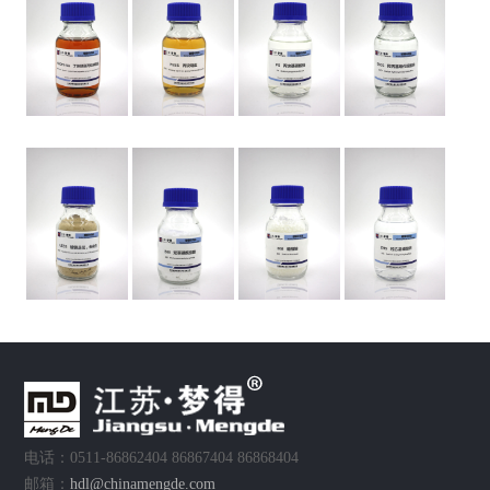
电话：0511-86862404 86867404 86868404
邮箱：
hdl@chinamengde.com