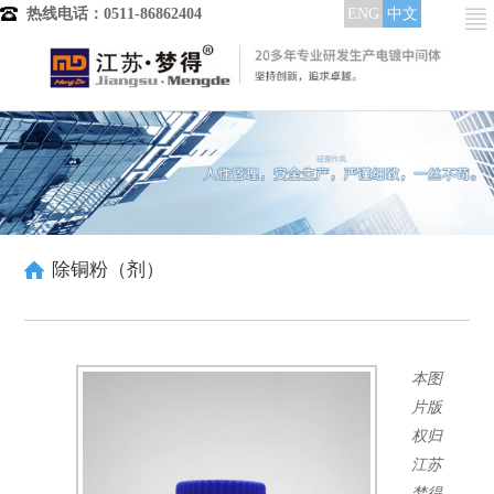
热线电话：0511-86862404
ENG
中文
首页
产品分类
电镀中间体
镀铜中间体
晶粒细化剂
整平光亮剂
除铜粉（剂）
低区走位剂
润湿分散剂
酸铜染料
高中区整平光亮
本图
中低区整平光亮
全区域整平光亮
片版
镀镍中间体
权归
整平剂
江苏
整平出光剂
梦得