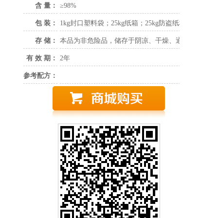
含 量：
≥98%
包 装：
1kg封口塑料袋；25kg纸箱；25kg防盗纸板桶。
存 储：
本品为非危险品，储存于阴凉、干燥、通风的区域。
有 效 期：
2年
参考配方：